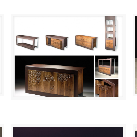
“KUTX@”