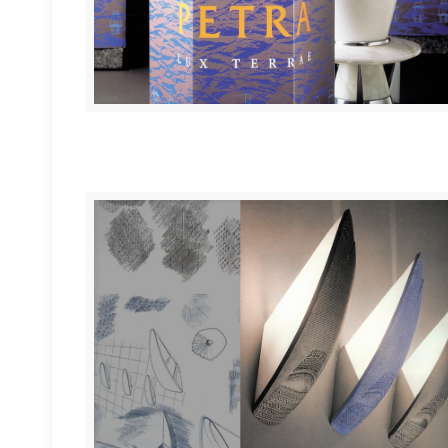
PETRA “Lux terrae”