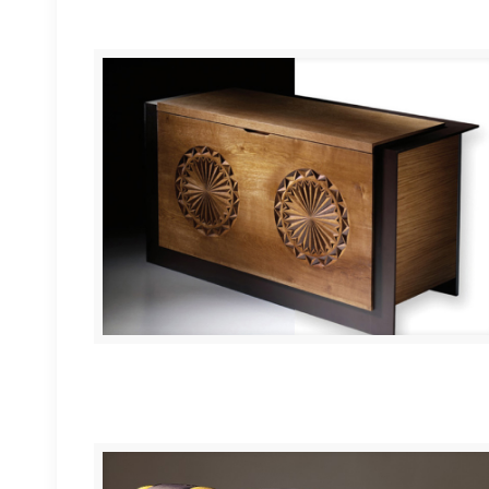
KUTXA “Muskilda”