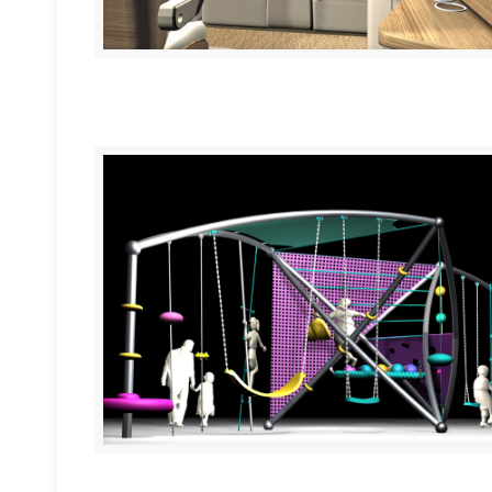
Microbús M1Vip
Programa de parques infantiles “NUDO”