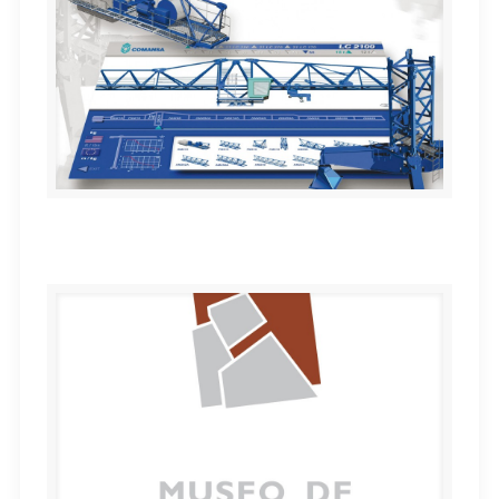
COMANSA grúas «Linden 2100»