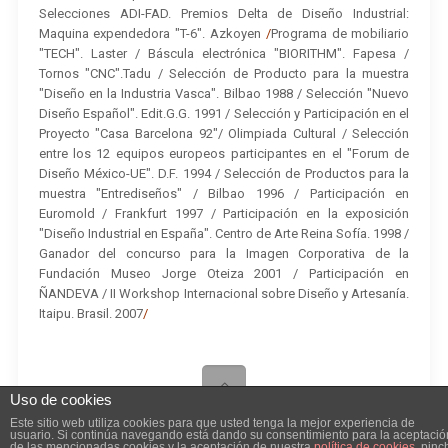
Selecciones ADI-FAD. Premios Delta de Diseño Industrial:
Maquina expendedora "T-6". Azkoyen
/
Programa de mobiliario
"TECH". Laster / Báscula electrónica "BIORITHM". Fapesa /
Tornos "CNC".Tadu / Selección de Producto para la muestra
"Diseño en la Industria Vasca". Bilbao 1988 / Selección "Nuevo
Diseño Español". Edit.G.G. 1991 / Selección y Participación en el
Proyecto "Casa Barcelona 92"/ Olimpiada Cultural / Selección
entre los 12 equipos europeos participantes en el "Forum de
Diseño México-UE". D.F. 1994 / Selección de Productos para la
muestra "Entrediseños" / Bilbao 1996 / Participación en
Euromold / Frankfurt 1997 / Participación en la exposición
"Diseño Industrial en España". Centro de Arte Reina Sofía. 1998 /
Ganador del concurso para la Imagen Corporativa de la
Fundación Museo Jorge Oteiza 2001 / Participación en
ÑANDEVA / II Workshop Internacional sobre Diseño y Artesanía.
Itaipu. Brasil. 2007
/
Uso de cookies
Este sitio web utiliza cookies para que usted tenga la mejor experiencia de
Iosu Rada Diseño© ·
Aviso Legal
usuario. Si continúa navegando está dando su consentimiento para la aceptació
de las mencionadas cookies y la aceptación de nuestra
política de cookies
, pinc