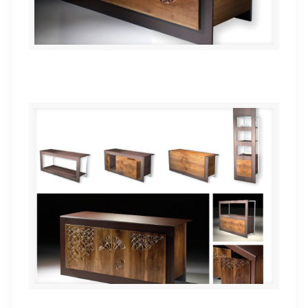
KUTXA “Muskilda”
“KUTX@”